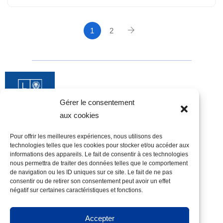
1
2
Gérer le consentement
aux cookies
Pour offrir les meilleures expériences, nous utilisons des
technologies telles que les cookies pour stocker et/ou accéder aux
informations des appareils. Le fait de consentir à ces technologies
Candidats
nous permettra de traiter des données telles que le comportement
Nos opportunités
Je postule
de navigation ou les ID uniques sur ce site. Le fait de ne pas
consentir ou de retirer son consentement peut avoir un effet
Employeurs
négatif sur certaines caractéristiques et fonctions.
Nos candidats
Je recrute
Accepter
À propos