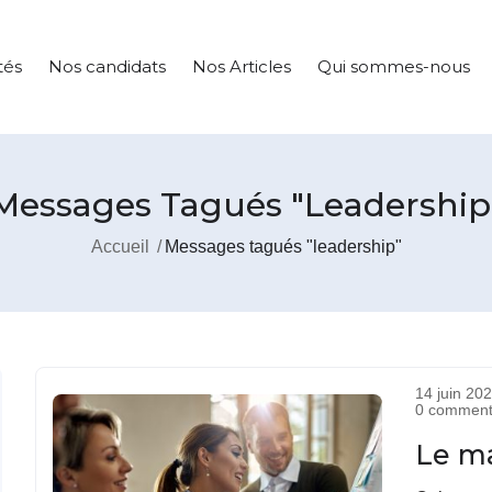
tés
Nos candidats
Nos Articles
Qui sommes-nous
Messages Tagués "leadership
Accueil
Messages tagués "leadership"
14 juin 20
0 comment
Le m