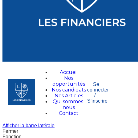
Accueil
Nos
opportunités
Se
Nos candidats
connecter
Nos Articles
/
S'inscrire
Qui sommes-
nous
Contact
Afficher la barre latérale
Fermer
Fonction