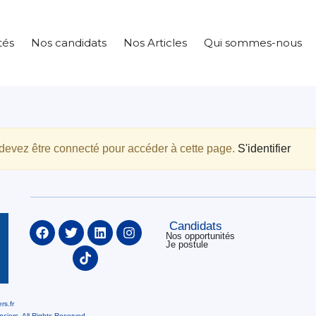
tés
Nos candidats
Nos Articles
Qui sommes-nous
devez être connecté pour accéder à cette page.
S'identifier
Candidats
Nos opportunités
Je postule
rs.fr
iers. All Rights Reserved.