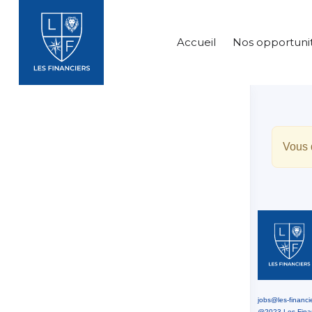
Accueil
Nos opportuni
Vous 
jobs@les-financie
@2023 Les Financ